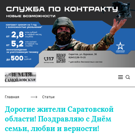
Главная
Статьи
Дорогие жители Саратовской
области! Поздравляю c Днём
семьи, любви и верности!