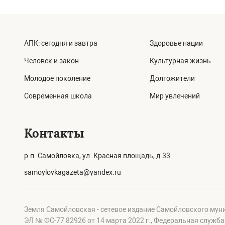
АПК: сегодня и завтра
Здоровье нации
Человек и закон
Культурная жизнь
Молодое поколение
Долгожители
Современная школа
Мир увлечений
Контакты
р.п. Самойловка, ул. Красная площадь, д.33
samoylovkagazeta@yandex.ru
Земля Самойловская - сетевое издание Самойловского мун
ЭЛ № ФС-77 82926 от 14 марта 2022 г., Федеральная служб