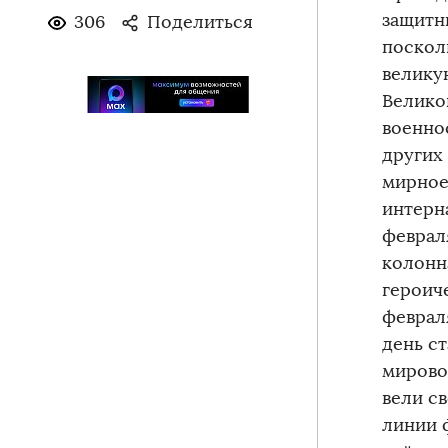
защитн
306
Поделиться
поскол
велику
Велико
военно
других 
мирное
интерн
феврал
колонн
героич
феврал
день с
мирово
вели св
линии 