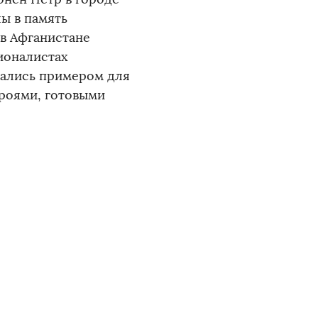
лы в память
в Афганистане
ионалистах
тались примером для
ероями, готовыми