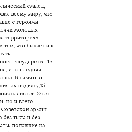
олический смысл,
вал всему миру, что
авне с героями
ысячи молодых
а территориях
 тем, что бывает и в
нять
ого государства. 15
на, и последняя
ана. В память о
ния их подвигу,15
ационалистов. Этот
, но и всего
 Советской армии
а без тыла и без
аты, попавшие на