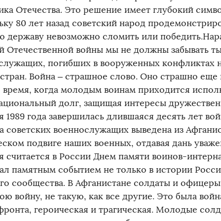
ика Отечества. Это решение имеет глубокий симв
ьку 80 лет назад советский народ продемонстриро
ю державу невозможно сломить или победить.Нар
й Отечественной войны мы не должны забывать т
служащих, погибших в вооруженных конфликтах н
стран. Война – страшное слово. Оно страшно еще и
 время, когда молодым воинам приходится испол
ациональный долг, защищая интересы дружественн
я 1989 года завершилась длившаяся десять лет вой
а советских военнослужащих выведена из Афганист
еском подвиге наших военных, отдавая дань уваже
я считается в России Днем памяти воинов-интерн
тал памятным событием не только в истории России
го сообщества. В Афганистане солдаты и офицеры
ою войну, не такую, как все другие. Это была войн
фронта, героическая и трагическая. Молодые солд