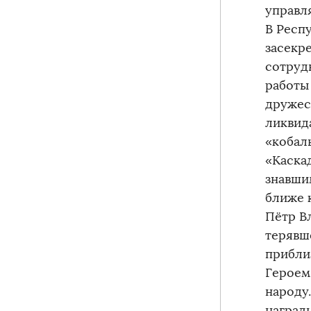
управл
В Респ
засекр
сотруд
работы
дружес
ликвид
«кобал
«Каска
знавши
ближе к
Пётр В
терявш
прибли
Героем
народу.
наград