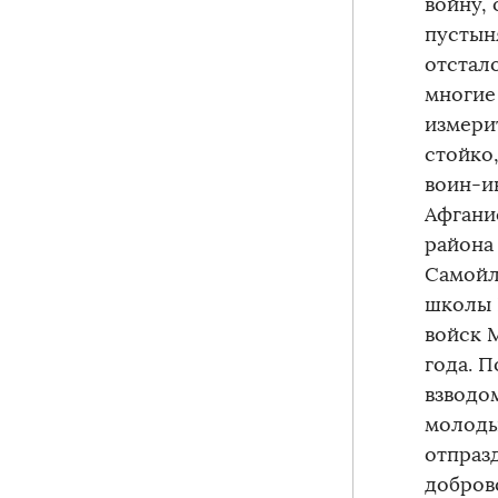
войну, 
пустын
отстало
многие
измери
стойко
воин-и
Афгани
района
Самойл
школы 
войск 
года. 
взводо
молоды
отпраз
добров