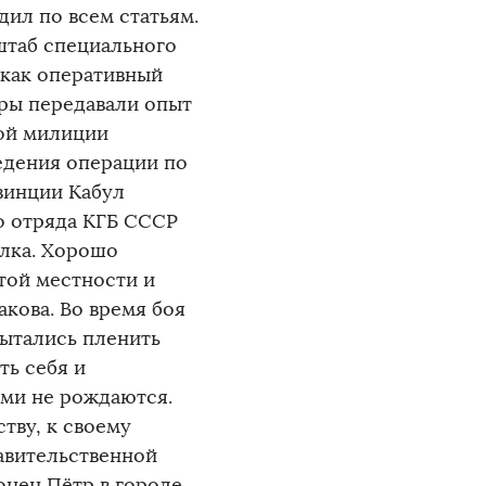
ил по всем статьям.
 штаб специального
 как оперативный
ры передавали опыт
ной милиции
ведения операции по
винции Кабул
о отряда КГБ СССР
олка. Хорошо
той местности и
акова. Во время боя
ытались пленить
ть себя и
ями не рождаются.
тву, к своему
равительственной
онен Пётр в городе