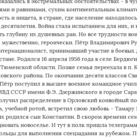
оказались в экстремальных обстоятельствах - в чу
ями и равнинами, сухим континентальным климато
сть и нищета, в стране, где население находилос
 десятилетия. Война стала испытанием для них, и
ть глубину их душевных ран. Но все трудности в
, мужественно, героически. Пётр Владимирович Ру
нтернационалист, принимавший участие в боевых 
стане. Родился 16 апреля 1956 года в селе Бердюг
 Тюменской области. Позже семья переехала в п.
овского района. По окончании десяти классов Св
Пётр поступил в высшее военное командное учил
МВД СССР имени Ф.Э. Дзержинского в городе Сарат
Получил распределение в Орловский конвойный по
м, учебной ротой, встретил свою любовь - Тамару
х родился сын Константин. В скором времени се
дновать новоселье. И тут в полк пришла телеграм
ольцы для выполнения спецзадания за рубежом. 