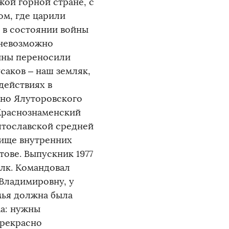
жой горной стране, с
м, где царили
ь в состоянии войны
 невозможно
оины переносили
саков – наш земляк,
действиях в
ино Ялуторовского
 Краснознаменский
ятославской средней
ище внутренних
ове. Выпускник 1977
лк. Командовал
 Владимировну, у
мья должна была
ма: нужны
Прекрасно