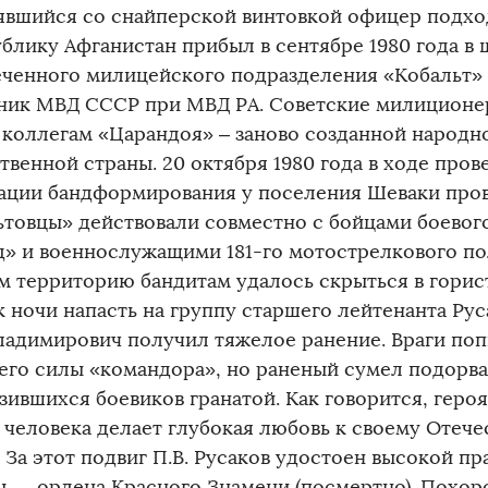
явшийся со снайперской винтовкой офицер подход
ублику Афганистан прибыл в сентябре 1980 года в
еченного милицейского подразделения «Кобальт»
ник МВД СССР при МВД РА. Советские милиционе
 коллегам «Царандоя» – заново созданной народ
твенной страны. 20 октября 1980 года в ходе про
ации бандформирования у поселения Шеваки про
ьтовцы» действовали совместно с бойцами боевог
д» и военнослужащими 181-го мотострелкового п
м территорию бандитам удалось скрыться в горис
 ночи напасть на группу старшего лейтенанта Рус
ладимирович получил тяжелое ранение. Враги поп
его силы «командора», но раненый сумел подорва
зившихся боевиков гранатой. Как говорится, геро
 человека делает глубокая любовь к своему Отечес
 За этот подвиг П.В. Русаков удостоен высокой п
ы — ордена Красного Знамени (посмертно). Похор