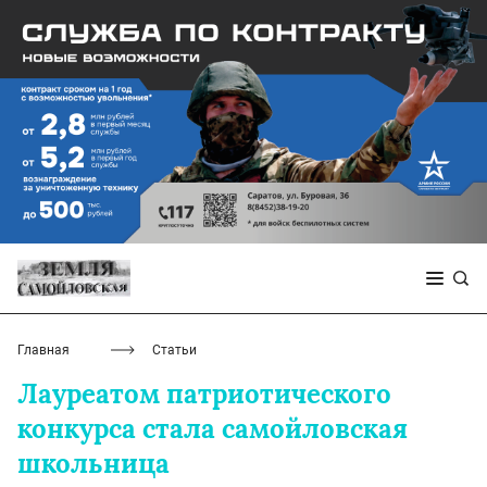
Главная
Статьи
Лауреатом патриотического
конкурса стала самойловская
школьница