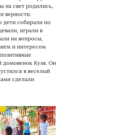
ы на свет родились,
и верности.
 дети собирали по
цевали, играли в
али на вопросы,
твием и интересом
 позитивные
й домовенок Кузя. Он
пустился в веселый
ками сделали