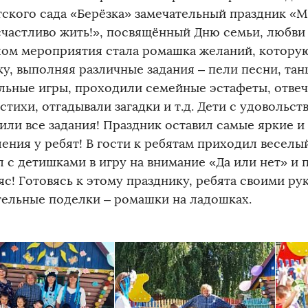
тского сада «Берёзка» замечательный праздник «М
счастливо жить!», посвящённый Дню семьи, любви 
ом мероприятия стала ромашка желаний, которую
у, выполняя различные задания – пели песни, тан
льные игры, проходили семейные эстафеты, отвеч
стихи, отгадывали загадки и т.д. Дети с удовольс
или все задания! Праздник оставил самые яркие и
ления у ребят! В гости к ребятам приходил веселы
л с детишками в игру на внимание «Да или нет» и 
яс! Готовясь к этому празднику, ребята своими ру
тельные поделки – ромашки на ладошках.