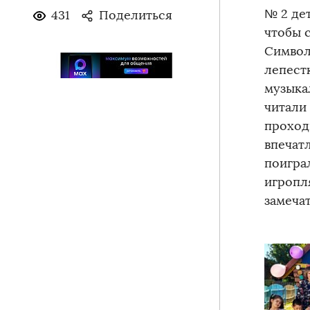
№ 2 де
431
Поделиться
чтобы 
Символ
лепестк
музыка
читали 
проход
впечат
поигра
игропл
замеча