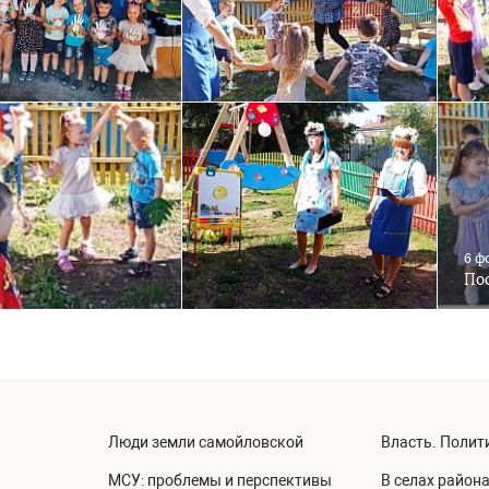
6 ф
Пос
Люди земли самойловской
Власть. Полит
МСУ: проблемы и перспективы
В селах район