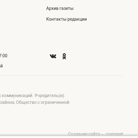
Архив газеты
Контакты редакции
7:00
ой
х коммуникаций. Учредитель(и):
айона; Общество с ограниченной
Создание сайта — nopreset