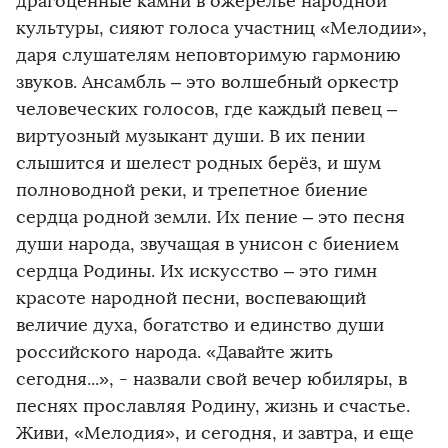
драгоценные камни в ожерелье народной
культуры, сияют голоса участниц «Мелодии»,
даря слушателям неповторимую гармонию
звуков. Ансамбль – это волшебный оркестр
человеческих голосов, где каждый певец –
виртуозный музыкант души. В их пении
слышится и шелест родных берёз, и шум
полноводной реки, и трепетное биение
сердца родной земли. Их пение – это песня
души народа, звучащая в унисон с биением
сердца Родины. Их искусство – это гимн
красоте народной песни, воспевающий
величие духа, богатство и единство души
российского народа. «Давайте жить
сегодня...», - назвали свой вечер юбиляры, в
песнях прославляя Родину, жизнь и счастье.
Живи, «Мелодия», и сегодня, и завтра, и еще