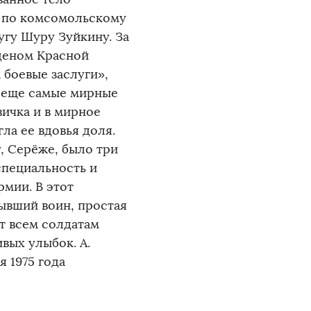
о по комсомольскому
угу Шуру Зуйкину. За
рденом Красной
 боевые заслуги»,
И еще самые мирные
вичка и в мирное
ла ее вдовья доля.
, Серёже, было три
специальность и
рмии. В этот
ывший воин, простая
т всем солдатам
вых улыбок. А.
я 1975 года