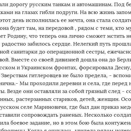
али дорогу русским танкам и автомашинам. Под 
ками на глазах гибли подруги. На всю жизнь запом
 этот день исполнилась ее мечта, она стала солдато
она будет там, на передовой , рядом с теми, кто 
ет Родину, что теперь она лично сможет мстить 
, радостно забилось сердце. Нелегкий путь прошла
ной санитарки до операционной сестры, ежечасно
вой. Вместе со своей дивизией дошла она до Берли
сском и Украинском фронтах, форсировала Десну, 
- Зверствам гитлеровцев не было предела, - вспом
нична.- Мы проходили деревни и села, где перед
ы. Везде они оставляли за собой грязный след - 
нных, растерзанных стариков, детей, женщин. Ос
русском селе Мариновичи, где был дан приказ мед
ставили сопровождать раненых. Несколько солдат
ила боевое задание, но в этом бою была контужен
тброшены. Когда я очнулась, увидела рядом истер