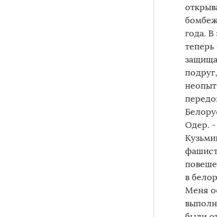
открыв
бомбеж
года. В
теперь 
защища
подруг
неопыт
передо
Белору
Одер. 
Кузьми
фашист
повеше
в бело
Меня о
выполн
были о