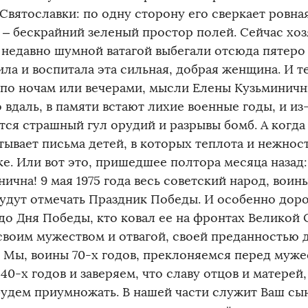
Святославки: по одну сторону его сверкает ровная
 – бескрайний зеленый простор полей. Сейчас хоз
 недавно шумной ватагой выбегали отсюда пятеро 
ла и воспитала эта сильная, добрая женщина. И те
 по ночам или вечерами, мысли Елены Кузьминич
 вдаль, в памяти встают лихие военные годы, и из
тся страшный гул орудий и разрывы бомб. А когда 
тывает письма детей, в которых теплота и нежност
ке. Или вот это, пришедшее полтора месяца назад
нична! 9 мая 1975 года весь советский народ, во
удут отмечать Праздник Победы. И особенно дорог
до Дня Победы, кто ковал ее на фронтах Великой
своим мужеством и отвагой, своей преданностью 
. Мы, воины 70-х годов, преклоняемся перед муже
40-х годов и заверяем, что славу отцов и матерей
будем приумножать. В нашей части служит Ваш сы