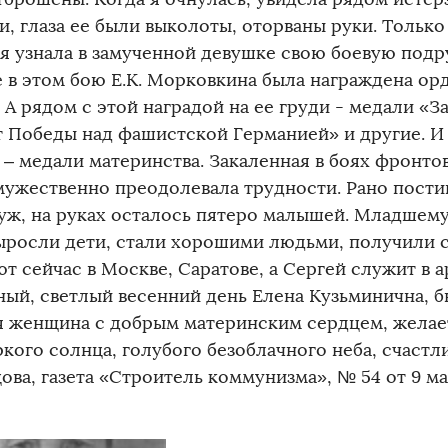
и, глаза ее были выколоты, оторваны руки. Тольк
 я узнала в замученной девушке свою боевую подр
е в этом бою Е.К. Морковкина была награждена о
 А рядом с этой наградой на ее груди - медали «За
т Победы над фашистской Германией» и другие. 
 – медали материнства. Закаленная в боях фронто
мужественно преодолевала трудности. Рано постиг
уж, на руках осталось пятеро малышей. Младшему
Выросли дети, стали хорошими людьми, получили 
т сейчас в Москве, Саратове, а Сергей служит в а
ный, светлый весенний день Елена Кузьминична, б
я женщина с добрым материнским сердцем, желае
кого солнца, голубого безоблачного неба, счастли
ва, газета «Строитель коммунизма», № 54 от 9 ма