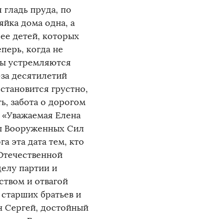
 гладь пруда, по
яйка дома одна, а
ее детей, которых
перь, когда не
ны устремляются
-за десятилетий
становится грустно,
ь, забота о дорогом
: «Уважаемая Елена
ины Вооруженных Сил
а эта дата тем, кто
 Отечественной
делу партии и
ством и отвагой
, старших братьев и
н Сергей, достойный