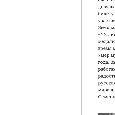
девушк
билету
участи
Звезды.
«ХХ ле
медали
время 
Умер м
года. 
работаю
радост
русска
мира яр
Семенцо