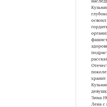
наслед
Кузьми
глубок
освоил
гордит
органи
фашист
здоров
подрас
расска
Отечес
поколе
хранит
Кузьми
девушк
Зима 1
Лена с