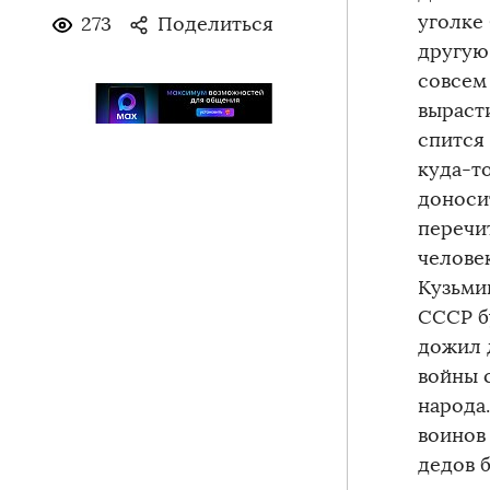
уголке 
273
Поделиться
другую
совсем
вырасти
спится
куда-то
доноси
перечи
челове
Кузьми
СССР б
дожил 
войны 
народа
воинов 
дедов 