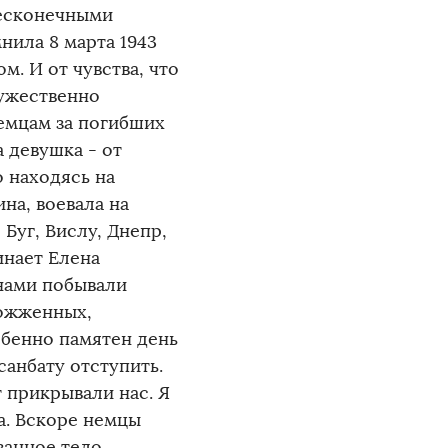
бесконечными
нила 8 марта 1943
м. И от чувства, что
мужественно
немцам за погибших
 девушка - от
 находясь на
на, воевала на
Буг, Вислу, Днепр,
инает Елена
 нами побывали
сожженных,
обенно памятен день
санбату отступить.
 прикрывали нас. Я
а. Вскоре немцы
занное тело