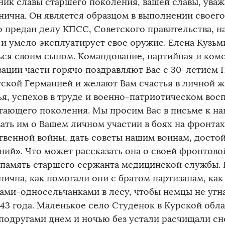
ник славы старшего поколения, вашей славы, ува
нична. Он является образцом в выполнении своего
о предан делу КПСС, Советского правительства, н
 и умело эксплуатирует свое оружие. Елена Кузь
ься своим сыном. Командование, партийная и ком
зации части горячо поздравляют Вас с 30-летием 
ской Германией и желают Вам счастья в личной ж
ья, успехов в труде и военно-патриотическом вос
тающего поколения. Мы просим Вас в письме к н
зать им о Вашем личном участии в боях на фронта
твенной войны, дать советы нашим воинам, досто
ний». Что может рассказать она о своей фронтов
 память старшего сержанта медицинской службы.
нична, как помогали они с братом партизанам, как
ами-односельчанками в лесу, чтобы немцы не угн
943 года. Маленькое село Студенок в Курской обл
 подругами днем и ночью без устали расчищали с