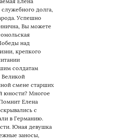
жаемая Елена
 служебного долга,
арода. Успешно
минична, Вы можете
сомольская
Победы над
изни, крепкого
питании
ашим солдатам
х Великой
йной смене старших
ой юности? Многое
 Помнит Елена
 скрывались с
али в Германию.
асти. Юная девушка
нежные заносы,