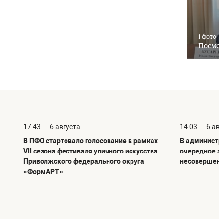
1 фото
Посмо
17:43
6 августа
14:03
6 а
В ПФО стартовало голосование в рамках
В админист
VII сезона фестиваля уличного искусства
очередное 
Приволжского федерального округа
несовершен
«ФормАРТ»