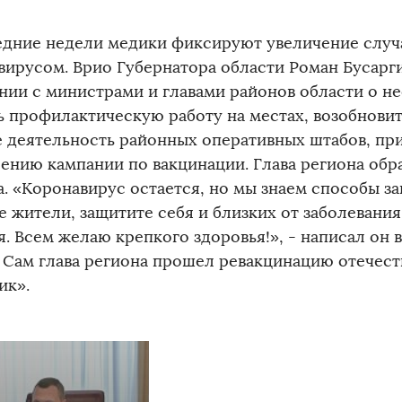
едние недели медики фиксируют увеличение случ
вирусом. Врио Губернатора области Роман Бусарги
нии с министрами и главами районов области о н
ь профилактическую работу на местах, возобнови
 деятельность районных оперативных штабов, пр
ению кампании по вакцинации. Глава региона обр
а. «Коронавирус остается, но мы знаем способы за
е жители, защитите себя и близких от заболевания
. Всем желаю крепкого здоровья!», - написал он 
. Сам глава региона прошел ревакцинацию отечес
ик».