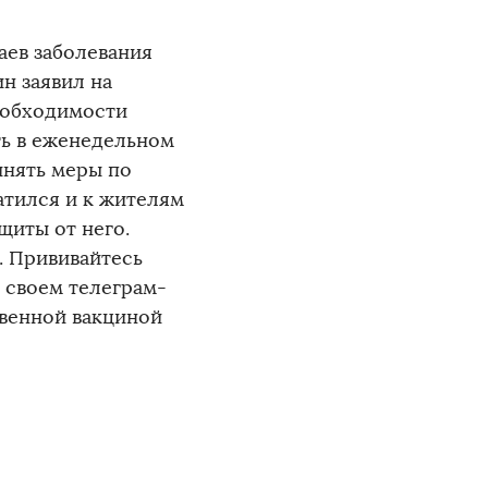
аев заболевания
н заявил на
еобходимости
ть в еженедельном
инять меры по
атился и к жителям
щиты от него.
. Прививайтесь
в своем телеграм-
твенной вакциной