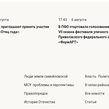
вгуста
17:43
6 августа
 приглашают принять участие
В ПФО стартовало голосовани
«Отец года»
VII сезона фестиваля уличного
Приволжского федерального 
«ФормАРТ»
Люди земли самойловской
Власть. Полит
МСУ: проблемы и перспективы
В селах район
Правопорядок
Все новости
История Отечества
Статьи