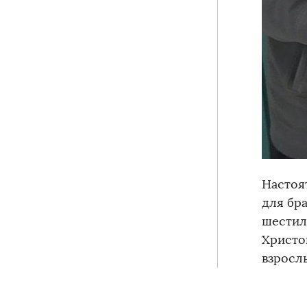
Настоя
для бр
шестил
Христо
взросл