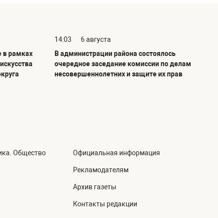
14:03
6 августа
е в рамках
В администрации района состоялось
 искусства
очередное заседание комиссии по делам
округа
несовершеннолетних и защите их прав
ика. Общество
Официальная информация
а
Рекламодателям
Архив газеты
Контакты редакции