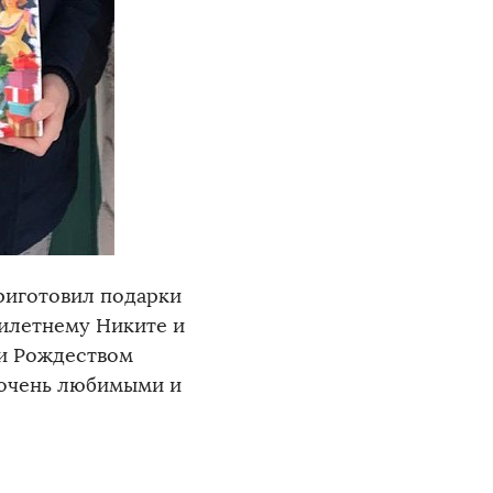
риготовил подарки
тилетнему Никите и
 и Рождеством
 очень любимыми и