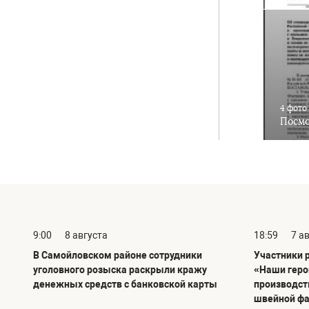
4 фото
Посмо
9:00
8 августа
18:59
7 а
В Самойловском районе сотрудники
Участники 
уголовного розыска раскрыли кражу
«Наши геро
денежных средств с банковской карты
производст
швейной ф