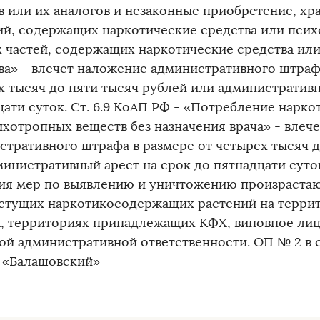
в или их аналогов и незаконные приобретение, хр
ий, содержащих наркотические средства или псих
х частей, содержащих наркотические средства ил
ва» - влечет наложение административного штрафа
х тысяч до пяти тысяч рублей или административн
цати суток. Ст. 6.9 КоАП РФ - «Потребление нарко
ихотропных веществ без назначения врача» - влеч
стративного штрафа в размере от четырех тысяч д
министративный арест на срок до пятнадцати суток
ия мер по выявлению и уничтожению произраста
стущих наркотикосодержащих растений на терри
а, территориях принадлежащих КФХ, виновное лиц
гой административной ответственности. ОП № 2 в
 «Балашовский»