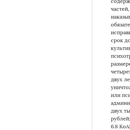
содерж
частей
наказы
обязат
исправ
срок до
культи
психот
размер
четыре
двух ле
уничто
или пс
админи
двух т
рублей;
6.8 Ко