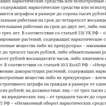
ащих наркотические средства или психотропные в
, содержащих наркотические средства или психот
ваются штрафом в размере до сорока тысяч рублей
ельными работами на срок до четырехсот восьмиде
ительными работами на срок до двух лет, либо л
 трех лет. В соответствии со статьей 231 УК РФ -
вирование растений, содержащих наркотические с
ропные вещества либо их прекурсоры» - наказыва
е до трехсот тысяч рублей, либо обязательными р
хсот рублей восьмидесяти часов, либо лишением 
т. В соответствии со статьей 10.5 КоАП РФ - «Неп
жению дикорастущих растений, содержащих нарк
ихотропные вещества либо их прекурсоры» - влеч
стративного штрафа на граждан в размере от одно
ысяч рублей; на должностных лиц – от трех тысяч 
 на юридических лиц – от тридцати тысяч до соро
АП РФ - «Незаконный оборот наркотических средс