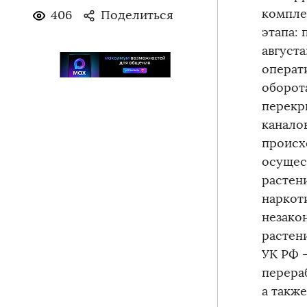
компле
406
Поделиться
этапа: 
августа
операт
оборот
перекр
канало
происх
осущес
растен
наркот
незако
растени
УК РФ 
перера
а такж