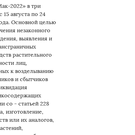
ак-2022» в три
с 15 августа по 24
 года. Основной целью
чения незаконного
дения, выявления и
ансграничных
дств растительного
ности лиц,
ных к возделыванию
чиков и сбытчиков
ликвидация
тикосодержащих
и со - статьей 228
а, изготовление,
тв или их аналогов,
астений,