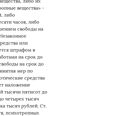
ещества, либо их
ропные вещества» -
, либо
сяти часов, либо
ишением свободы на
 «Незаконное
редства или
ется штрафом в
аботами на срок до
свободы на срок до
ринятия мер по
отические средства
ет наложение
й тысячи пятисот до
до четырех тысяч
ка тысяч рублей. Ст.
тв, психотропных