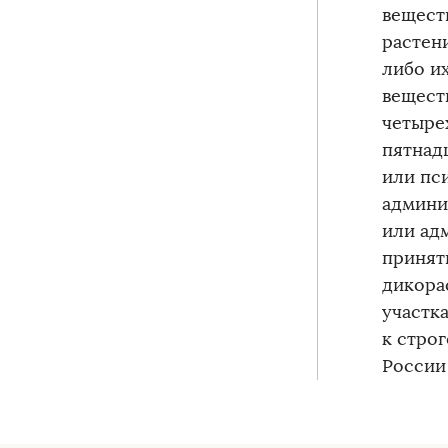
вещест
растен
либо и
вещест
четыре
пятнад
или пс
админи
или ад
принят
дикора
участк
к стро
России