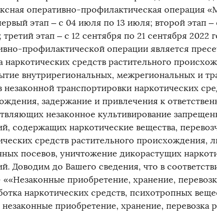
ксная оперативно-профилактическая операция «М
первый этап – с 04 июля по 13 июля; второй этап – 
; третий этап – с 12 сентября по 21 сентября 2022
ивно-профилактической операции является пресе
а наркотических средств растительного происхож
ытие внутрирегиональных, межрегиональных и тр
в незаконной транспортировки наркотических сре
ождения, задержание и привлечения к ответствен
твляющих незаконное культивирование запрещен
ий, содержащих наркотические вещества, перевоз
ических средств растительного происхождения, 
нных посевов, уничтожение дикорастущих нарко
й. Доводим до Вашего сведения, что в соответстви
- ««Незаконные приобретение, хранение, перевозк
ботка наркотических средств, психотропных вещес
е незаконные приобретение, хранение, перевозка р