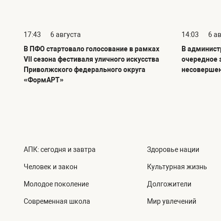
17:43
6 августа
14:03
6 а
В ПФО стартовало голосование в рамках
В админист
VII сезона фестиваля уличного искусства
очередное 
Приволжского федерального округа
несовершен
«ФормАРТ»
АПК: сегодня и завтра
Здоровье нации
Человек и закон
Культурная жизнь
Молодое поколение
Долгожители
Современная школа
Мир увлечений