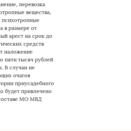
анение, перевозка
отропные вещества,
и психотропные
 в размере от
ый арест на срок до
тических средств
ет наложение
о пяти тысяч рублей
. В случаи не
ющих очагов
тории приусадебного
о будет привлечено
 составе МО МВД