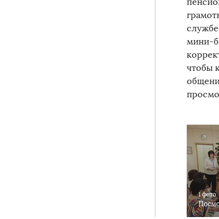
пенсио
грамот
службе
мини-б
коррек
чтобы 
общени
просмо
1 фото
Посмо