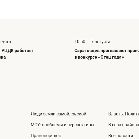
вгуста
10:50
7 августа
 РЦДК работает
Саратовцев приглашают приня
вка
в конкурсе «Отец года»
Люди земли самойловской
Власть. Полит
МСУ: проблемы и перспективы
В селах район
Правопорядок
Все новости