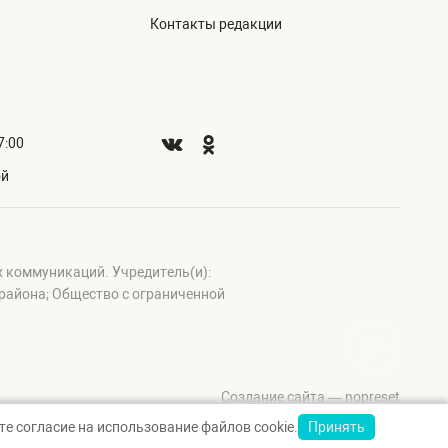
Контакты редакции
7:00
ой
х коммуникаций. Учредитель(и):
айона; Общество с ограниченной
Создание сайта — nopreset
е согласие на использование файлов cookie.
Принять