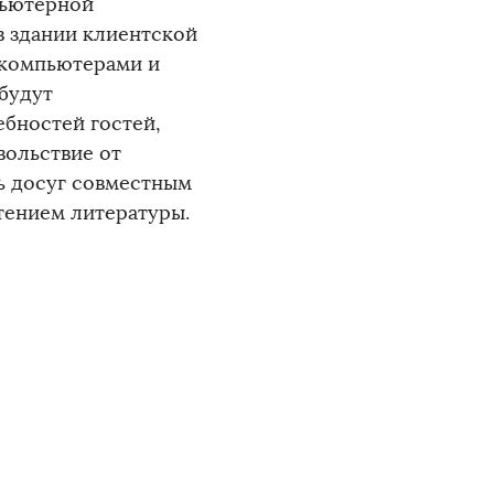
пьютерной
в здании клиентской
 компьютерами и
будут
бностей гостей,
вольствие от
ь досуг совместным
тением литературы.