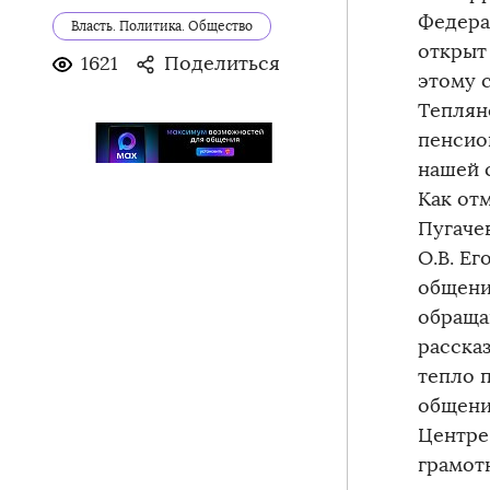
Федера
Власть. Политика. Общество
открыт
1621
Поделиться
этому 
Теплян
пенсио
нашей 
Как от
Пугаче
О.В. Е
общени
обраща
расска
тепло 
общени
Центре
грамот