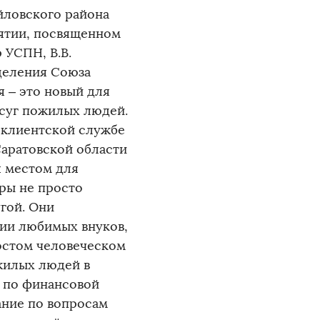
йловского района
ятии, посвященном
 УСПН, В.В.
деления Союза
 – это новый для
осуг пожилых людей.
в клиентской службе
аратовской области
я местом для
ры не просто
гой. Они
фии любимых внуков,
ростом человеческом
жилых людей в
й по финансовой
ание по вопросам