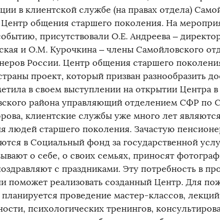
ции в клиентской службе (на правах отдела) Само
 Центр общения старшего поколения. На меропри
событию, присутствовали О.Е. Андреева – директор
ская и О.М. Курочкина – члены Самойловского от
неров России. Центр общения старшего поколения
страны проект, который призван разнообразить д
метила в своем выступлении на открытии Центра 
вского района управляющий отделением СФР по С
горова, клиентские службы уже много лет являютс
я людей старшего поколения. Зачастую пенсионе
ются в Социальный фонд за государственной услу
зывают о себе, о своих семьях, приносят фотогра
поздравляют с праздниками. Эту потребность в п
и поможет реализовать созданный Центр. Для по
 планируется проведение мастер-классов, лекци
ности, психологических тренингов, консультиров