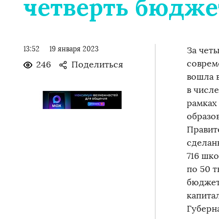
четверть бюдже
13:52
19 января 2023
За чет
соврем
246
Поделиться
вошла 
в числ
рамках
образо
Правит
сделан
716 шк
по 50 
бюджет
капита
Губерн