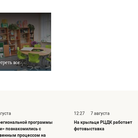
треть все
вгуста
12:27
7 августа
региональной программы
На крыльце РЦДК работает
и» познакомились с
фотовыставка
венным процессом на