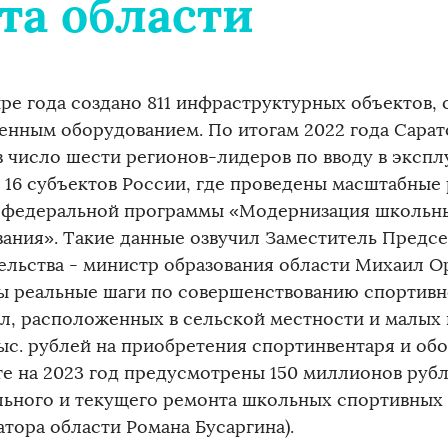
та области
ыре года создано 811 инфраструктурных объектов,
енным оборудованием. По итогам 2022 года Сарато
в число шести регионов-лидеров по вводу в эксп
е 16 субъектов России, где проведены масштабные
 федеральной программы «Модернизация школьн
вания». Такие данные озвучил Заместитель Предс
ельства - министр образования области Михаил Ор
ы реальные шаги по совершенствованию спортивн
ол, расположенных в сельской местности и малых
тыс. рублей на приобретения спортинвентаря и обо
е на 2023 год предусмотрены 150 миллионов рубл
льного и текущего ремонта школьных спортивных 
атора области Романа Бусаргина).