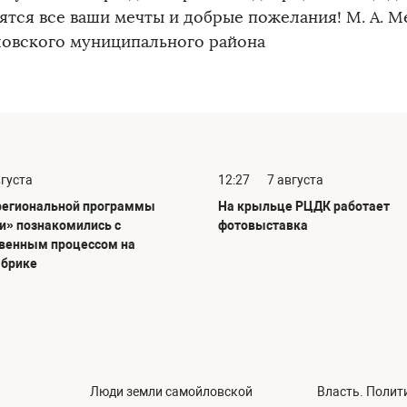
ятся все ваши мечты и добрые пожелания! М. А. М
овского муниципального района
вгуста
12:27
7 августа
региональной программы
На крыльце РЦДК работает
и» познакомились с
фотовыставка
венным процессом на
абрике
Люди земли самойловской
Власть. Полит