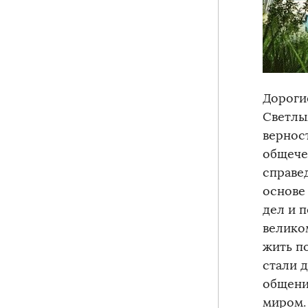
Дороги
Светлы
вернос
общече
справе
основе
дел и 
велико
жить п
стали 
общени
миром. 