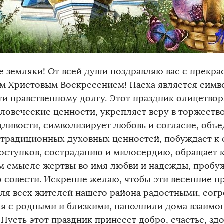
е земляки! От всей души поздравляю вас с прекр
м Христовым Воскресением! Пасха является симв
ти нравственному долгу. Этот праздник олицетвор
ловеческие ценности, укрепляет веру в торжество
дливости, символизирует любовь и согласие, объе
 традиционных духовных ценностей, побуждает к
поступков, состраданию и милосердию, обращает 
м смысле жертвы во имя любви и надежды, пробу
о совести. Искренне желаю, чтобы эти весенние п
для всех жителей нашего района радостными, сог
я с родными и близкими, наполнили дома взаимо
Пусть этот праздник принесет добро, счастье, здо