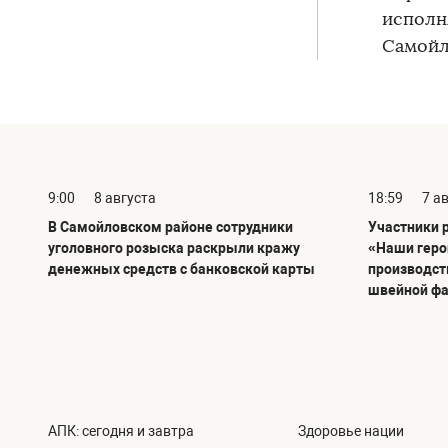
исполн
Самойл
9:00
8 августа
18:59
7 а
В Самойловском районе сотрудники
Участники 
уголовного розыска раскрыли кражу
«Наши геро
денежных средств с банковской карты
производст
швейной ф
АПК: сегодня и завтра
Здоровье нации