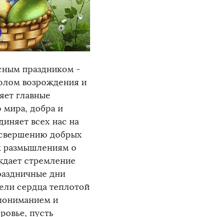
асным праздником -
олом возрождения и
яет главные
 мира, добра и
диняет всех нас на
 свершению добрых
к размышлениям о
ждает стремление
раздничные дни
рели сердца теплотой
пониманием и
ровье, пусть