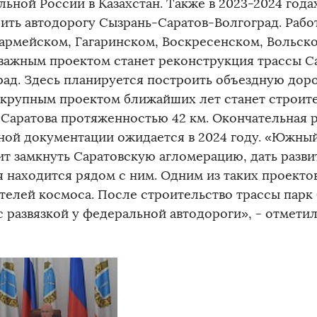
льной России в Казахстан. Также в 2023-2024 года
ить автодорогу Сызрань-Саратов-Волгоград. Рабо
армейском, Гагаринском, Воскресенском, Вольско
важным проектом станет реконструкция трассы С
рад. Здесь планируется построить объездную доро
крупным проектом ближайших лет станет строит
 Саратова протяженностью 42 км. Окончательная 
ной документации ожидается в 2024 году. «Южны
ит замкнуть Саратовскую агломерацию, дать разви
я находится рядом с ним. Одним из таких проекто
телей космоса. После строительство трассы парк 
с развязкой у федеральной автодороги», - отметил