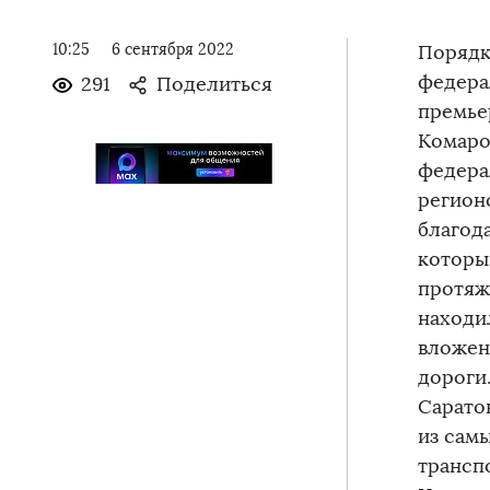
10:25
6 сентября 2022
Порядк
федера
291
Поделиться
премье
Комаро
федера
регион
благод
которы
протяж
находи
вложен
дороги
Сарато
из сам
трансп