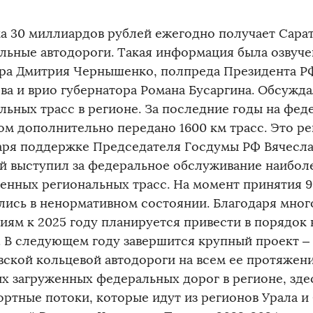
а 30 миллиардов рублей ежегодно получает Сарат
льные автодороги. Такая информация была озвучен
ра Дмитрия Чернышенко, полпреда Президента Р
ва и врио губернатора Романа Бусаргина. Обсужда
льных трасс в регионе. За последние годы на фед
ом дополнительно передано 1600 км трасс. Это р
аря поддержке Председателя Госдумы РФ Вячесла
й выступил за федеральное обслуживание наибол
енных региональных трасс. На момент принятия 
лись в ненормативном состоянии. Благодаря мн
иям к 2025 году планируется привести в порядок
. В следующем году завершится крупный проект 
вской кольцевой автодороги на всем ее протяжении
ых загруженных федеральных дорог в регионе, зде
ортные потоки, которые идут из регионов Урала и 