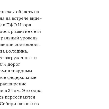
овская область на
а на встрече вице-
Ф в ПФО Игоря
лось развитие сети
еральный уровень
ешение состоялось
ва Володина,
ее загруженных и
90% дорог
огомиллиардным
 все федеральные
– расширение
 в 34 км. Это одна
сь пересекаются
Сибири на юг и из