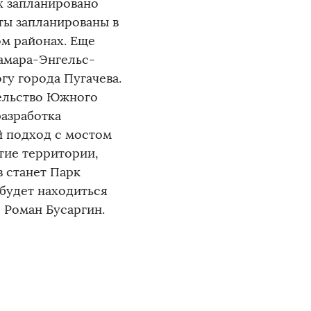
х запланировано
ты запланированы в
м районах. Еще
амара-Энгельс-
гу города Пугачева.
ельство Южного
разработка
й подход с мостом
тие территории,
в станет Парк
будет находиться
 Роман Бусаргин.