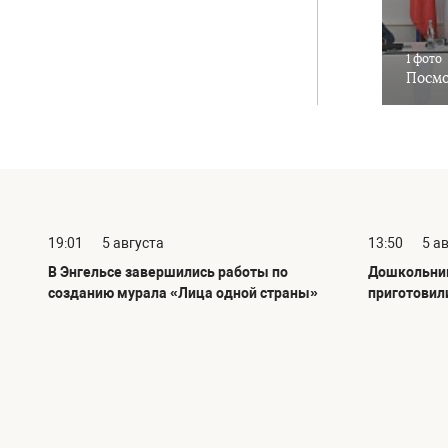
1 фото
Посмо
19:01
5 августа
13:50
5 а
В Энгельсе завершились работы по
Дошкольник
созданию мурала «Лица одной страны»
приготовил