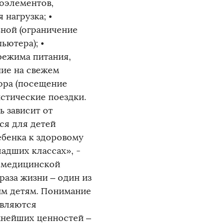
оэлементов,
 нагрузка; •
ьной (ограничение
ьютера); •
режима питания,
ние на свежем
зора (посещение
истические поездки.
 зависит от
ся для детей
бенка к здоровому
адших классах», -
и медицинской
аза жизни – один из
им детям. Понимание
являются
жнейших ценностей –