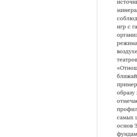
источн
минерал
соблюд
игр с г
органи
режима 
воздухе
театров
«Отнош
ближай
пример
образу
отмеча
профил
самых 
основ 
фундам