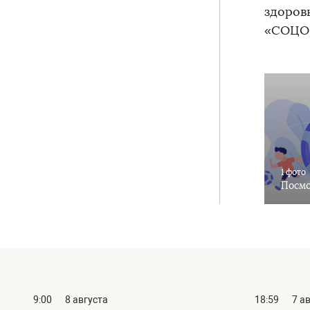
здоров
«СОЦО
1 фото
Посмо
9:00
8 августа
18:59
7 а