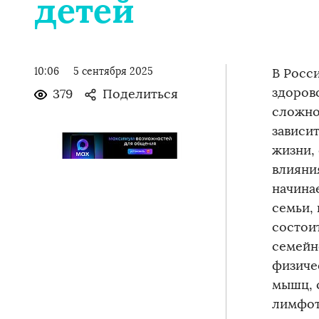
детей
10:06
5 сентября 2025
В Росс
здорово
379
Поделиться
сложно
зависи
жизни,
влияни
начина
семьи,
состои
семейн
физиче
мышц, 
лимфот