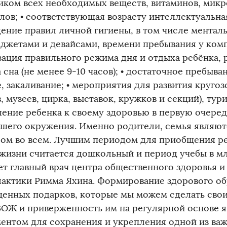
иком всех необходимых веществ, витаминов, микр
ов; • соответствующая возрасту интеллектуальная
ение правил личной гигиены, в том числе ментал
аджетами и девайсами, времени пребывания у комп
зация правильного режима дня и отдыха ребёнка, 
сна (не менее 9-10 часов); • достаточное пребыва
, закаливание; • мероприятия для развития круго
, музеев, цирка, выставок, кружков и секций), тур
ение ребенка к своему здоровью в первую очередь
шего окружения. Именно родители, семья являют
ом во всем. Лучшим периодом для приобщения ре
 жизни считается дошкольный и период учебы в мл
ет главный врач центра общественного здоровья 
актики Римма Яхина. Формирование здорового обр
ценных подарков, которые мы можем сделать сво
ЗОЖ и приверженность им на регулярной основе 
ентом для сохранения и укрепления одной из ва