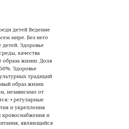
реди детей Ведение
сем мире. Без него
 детей. Здоровье
среды, качества
т образа жизни. Доля
 50%. Здоровье
 культурных традиций
овый образ жизни
м, независимо от
ся: • регулярные
ития и укрепления
я кровоснабжения и
питания, являющийся