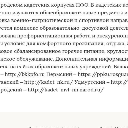
родском кадетских корпусах ПФО. В кадетских к
енно изучаются общеобразовательные предметы и
овка военно-патриотической и спортивной направ
уется комплекс образовательно-досуговой деятел
зована профориентационная работа и экскурсион
ы условия для комфортного проживания, отдыха, 
зовое сбалансированное горячее питание, кругло
нское обслуживание. Дополнительная информаци
ена на сайтах образовательных учреждений: Башк
– http://bkkpfo.ru Пермский – https://ppku.rosgua
танский – http://kadet-nk.ru/ Удмуртский – http:
родский – http://kadet-mvf-nn.narod.ru/