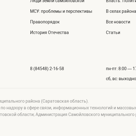
Люди земли самойловской
Власть. Полит
МСУ: проблемы и перспективы
В селах район
Правопорядок
Все новости
История Отечества
Статьи
8 (84548) 2-16-58
пн-пт: 8:00 — 1
сб, вс: выходн
иципального района (Саратовская область).
а по надзору в сфере связи, информационных технологий и массовы
овской области; Администрация Самойловского муниципального р