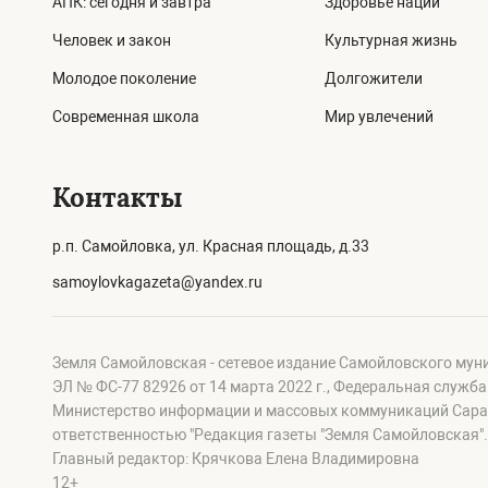
АПК: сегодня и завтра
Здоровье нации
Человек и закон
Культурная жизнь
Молодое поколение
Долгожители
Современная школа
Мир увлечений
Контакты
р.п. Самойловка, ул. Красная площадь, д.33
samoylovkagazeta@yandex.ru
Земля Самойловская - сетевое издание Самойловского мун
ЭЛ № ФС-77 82926 от 14 марта 2022 г., Федеральная служб
Министерство информации и массовых коммуникаций Сарат
ответственностью "Редакция газеты "Земля Самойловская".
Главный редактор: Крячкова Елена Владимировна
12+