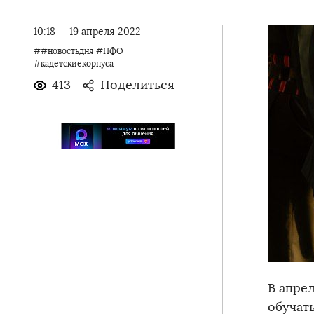
10:18
19 апреля 2022
##новостьдня #ПФО
#кадетскиекорпуса
413
Поделиться
В апре
обучат