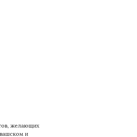
атов, желающих
увашском и