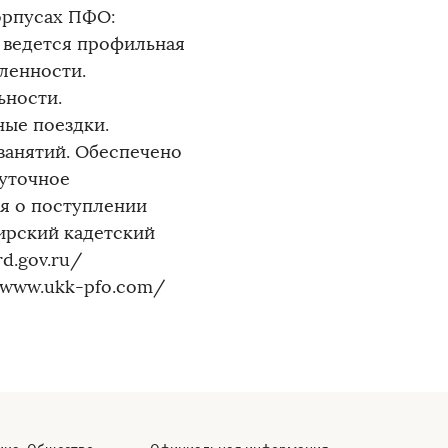
орпусах ПФО:
 ведется профильная
ленности.
ьности.
ные поездки.
занятий. Обеспечено
суточное
я о поступлении
ирский кадетский
rd.gov.ru/
//www.ukk-pfo.com/