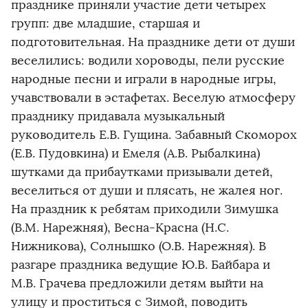
празднике приняли участие дети четырех
групп: две младшие, старшая и
подготовительная. На празднике дети от души
веселились: водили хороводы, пели русские
народные песни и играли в народные игры,
учавствовали в эстафетах. Веселую атмосферу
празднику придавала музыкальный
руководитель Е.В. Гущина. Забавный Скоморох
(Е.В. Пудовкина) и Емеля (А.В. Рыбалкина)
шутками да прибаутками призывали детей,
веселиться от души и плясать, не жалея ног.
На праздник к ребятам приходили Зимушка
(В.М. Нарежняя), Весна-Красна (Н.С.
Нижникова), Солнышко (О.В. Нарежняя). В
разгаре праздника ведущие Ю.В. Байбара и
М.В. Грачева предложили детям выйти на
улицу и проститься с Зимой, поводить