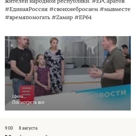
жителей народной республики. #ЕРСаратов
#ЕдинаяРоссия #своихнебросаем #мывместе
#времяпомогать #Zамир #ЕР64
1 фото
Посмотреть все
9:00
8 августа