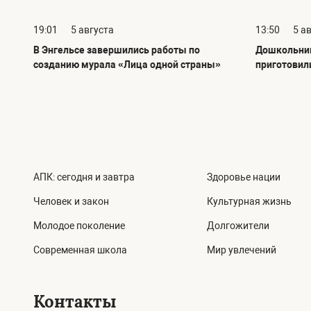
19:01
5 августа
13:50
5 а
В Энгельсе завершились работы по
Дошкольник
созданию мурала «Лица одной страны»
приготовил
АПК: сегодня и завтра
Здоровье нации
Человек и закон
Культурная жизнь
Молодое поколение
Долгожители
Современная школа
Мир увлечений
Контакты