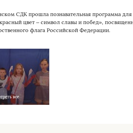
нском СДК прошла познавательная программа для 
 красный цвет – символ славы и побед», посвящен
рственного флага Российской Федерации.
треть все