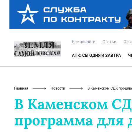
Все новости
Статьи
Офи
АПК: СЕГОДНЯ И ЗАВТРА
Ч
Главная
Новости
В Каменском СДК прошла
В Каменском СД
программа для 