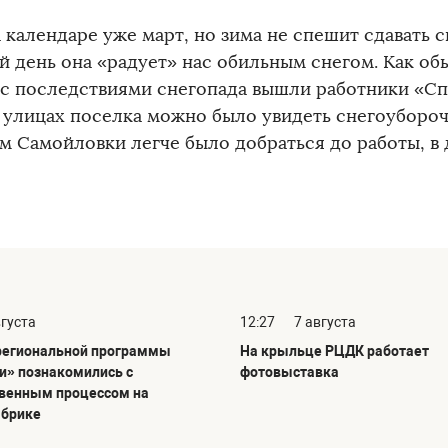
 календаре уже март, но зима не спешит сдавать 
й день она «радует» нас обильным снегом. Как об
 с последствиями снегопада вышли работники «Сп
а улицах поселка можно было увидеть снегоуборо
м Самойловки легче было добраться до работы, в 
вгуста
12:27
7 августа
региональной программы
На крыльце РЦДК работает
и» познакомились с
фотовыставка
венным процессом на
абрике