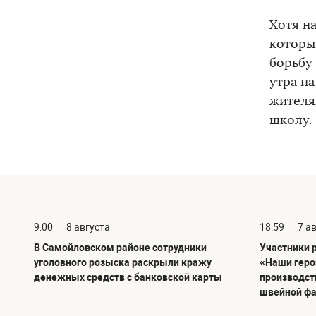
Хотя на
которы
борьбу
утра н
жителя
школу.
9:00
8 августа
18:59
7 а
В Самойловском районе сотрудники
Участники 
уголовного розыска раскрыли кражу
«Наши геро
денежных средств с банковской карты
производст
швейной ф