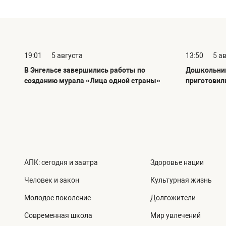
19:01
5 августа
13:50
5 а
В Энгельсе завершились работы по
Дошкольник
созданию мурала «Лица одной страны»
приготовил
АПК: сегодня и завтра
Здоровье нации
Человек и закон
Культурная жизнь
Молодое поколение
Долгожители
Современная школа
Мир увлечений