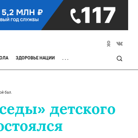
ОЛА
ЗДОРОВЬЕ НАЦИИ
. . .
ой бал.
седы» детского
остоялся