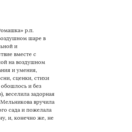
омашка» р.п.
воздушном шаре в
льной и
твие вместе с
ной на воздушном
ания и умения,
сни, сценки, стихи
 обошлось и без
), веселила задорная
. Мельникова вручила
ого сада и пожелала
у, и, конечно же, не