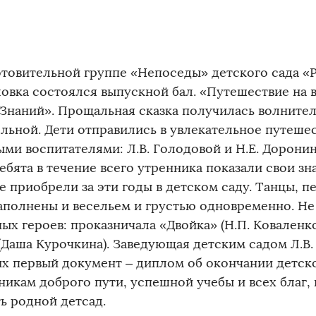
отовительной группе «Непоседы» детского сада «Р
овка состоялся выпускной бал. «Путешествие на 
 Знаний». Прощальная сказка получилась волните
ельной. Дети отправились в увлекательное путешес
ми воспитателями: Л.В. Голодовой и Н.Е. Дорони
ебята в течение всего утренника показали свои зн
 приобрели за эти годы в детском саду. Танцы, пе
аполнены и весельем и грустью одновременно. Не
ых героев: проказничала «Двойка» (Н.П. Коваленко
(Даша Курочкина). Заведующая детским садом Л.В
их первый документ – диплом об окончании детск
икам доброго пути, успешной учебы и всех благ, н
ь родной детсад.