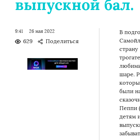
выпускной бал.
9:41
26 мая 2022
В подг
Самойл
629
Поделиться
страну
трогат
любимы
шаре. Р
которые
были н
сказочн
Пеппи 
детям 
выпускн
забыват